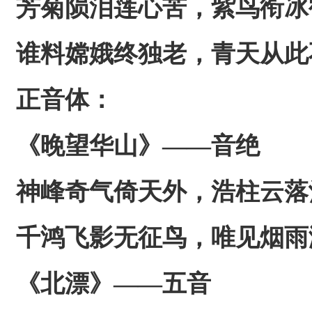
芳菊陨泪莲心苦，紫鸟衔冰
谁料嫦娥终独老，青天从此
正音体：
《晚望华山》——音绝
神峰奇气倚天外，浩柱云落
千鸿飞影无征鸟，唯见烟雨
《北漂》——五音