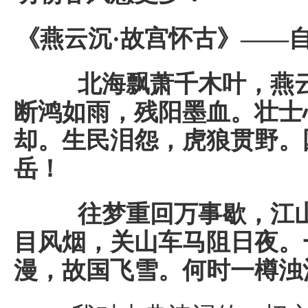
《燕云沉·故宫怀古》——
北海飘萧千木叶，燕云
断鸿如雨，残阳墨血。壮士
却。生民泪怨，虎狼贯野。
岳！
往梦重回万事歇，江山
目风烟，关山车马阻日夜。
漫，故国飞雪。何时一樽浊