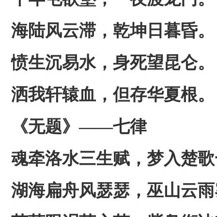
海陆风云滞，乾坤日暮昏。
愤生沉易水，身死望昆仑。
洒我轩辕血，但存华夏根。
《无题》——七律
魂牵洛水三生赋，梦入楚歌
湖海扁舟风瑟瑟，巫山云雨