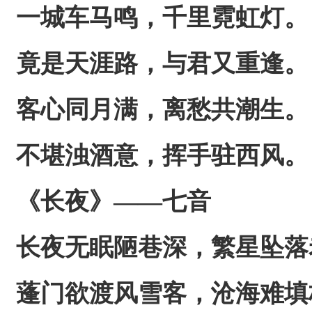
一城车马鸣，千里霓虹灯。
竟是天涯路，与君又重逢。
客心同月满，离愁共潮生。
不堪浊酒意，挥手驻西风。
《长夜》——七音
长夜无眠陋巷深，繁星坠落
蓬门欲渡风雪客，沧海难填