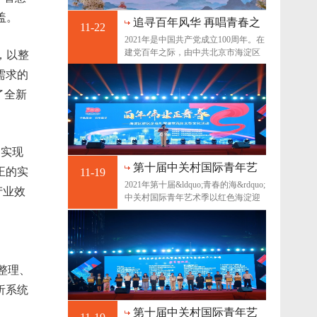
盖。
追寻百年风华 再唱青春之
11-22
歌 ——2021年第十届“青
2021年是中国共产党成立100周年。在
春的海”中关村国际青年艺
建党百年之际，由中共北京市海淀区
，以整
术季综述
委宣传部指导、北
需求的
了全新
，实现
第十届中关村国际青年艺
正的实
11-19
术季--红星照耀青春 歌颂
2021年第十届&ldquo;青春的海&rdquo;
产业效
百年征程
中关村国际青年艺术季以红色海淀迎
接中国共产党成
整理、
析系统
第十届中关村国际青年艺