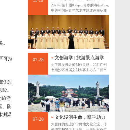
11-19
术季--红星照耀青春 歌颂
2021年第十届&ldquo;青春的海&rdquo;
百年征程
中关村国际青年艺术季以红色海淀迎
接中国共产党成
务。
文创游学 | 旅游景点游学
区可持
07-28
回顾，定义南沙新名片
为了激发设计师创作灵感，2021广州
市南沙区首届文创大赛主办方广州市
南沙区文化广电旅
部识别
风险。
为旅游
器、防
体测温
文化浸润生命，研学助力
07-20
成长|2021你好暑假青少年
为更好的促进沪宁两地文化交流，传
暑期周宁研学旅行成功举
播周宁独特风土人情，开展庆祝百年