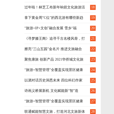
述
过年啦！林芝工布新年响箭文化旅游活
18
动热闹非凡！
拿下黄金周“C位”的西北游有哪些新趋
19
势？腾讯在这场会上回答了
“旅游+IP+文创”融合发展 雪乡“福
20
鹿”喜迎八方游客
《寻梦滕王阁》追寻千古名楼风骨，打
21
造中华文化会客厅
擦亮“三山五园”金名片 推进文旅融合
22
深度发展
聚焦康旅 创新产品 2021华侨城文化旅
23
游节云南区域正式启动
“旅游+智慧管理”全覆盖实现景区健康
24
有序发展
以酒对话历史洞悉未来 四位科幻作家
25
为国窖1573联合创作科幻小说集《一五七三》
诗画义桥展新机 文化赋能新“智”造
26
“旅游+智慧管理”全覆盖实现景区健康
27
有序发展
联通赋能智慧文旅，打造河北文旅新体
28