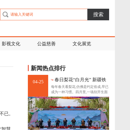
搜索
影视文化
公益慈善
文化展览
新闻热点排行
​春日梨花“白月光” 新疆铁
04-25
门关好“丰”景
每年春天看梨花,仿佛是约定俗成,早已
成为一种习惯。四月里,一场别开生面
的梨花文化活
不已。
“智慧