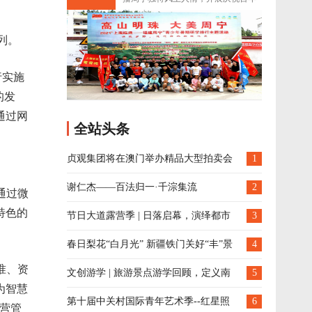
办
新时代文明实践系列主
列。
行实施
的发
通过网
全站头条
贞观集团将在澳门举办精品大型拍卖会
1
谢仁杰——百法归一·千淙集流
2
通过微
特色的
节日大道露营季 | 日落启幕，演绎都市
3
生活新方式！
​春日梨花“白月光” 新疆铁门关好“丰”景
4
准、资
文创游学 | 旅游景点游学回顾，定义南
5
为智慧
沙新名片
第十届中关村国际青年艺术季--红星照
6
营管