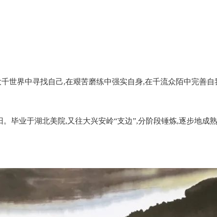
大千世界中寻找自己,在艰苦磨练中强实自身,在千流众陌中完善自
平阳。毕业于湖北美院,又往大兴安岭“支边”,分阶段锤炼,逐步地成