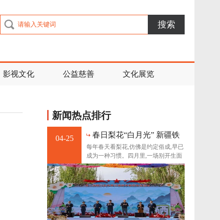
搜索
影视文化
公益慈善
文化展览
新闻热点排行
​春日梨花“白月光” 新疆铁
04-25
门关好“丰”景
每年春天看梨花,仿佛是约定俗成,早已
成为一种习惯。四月里,一场别开生面
的梨花文化活