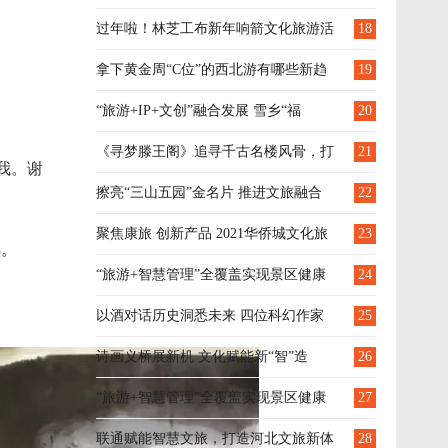
述
过年啦！林芝工布新年响箭文化旅游活
18
动热闹非凡！
拿下黄金周“C位”的西北游有哪些新趋
19
势？腾讯在这场会上回答了
“旅游+IP+文创”融合发展 雪乡“福
20
鹿”喜迎八方游客
《寻梦滕王阁》追寻千古名楼风骨，打
21
我。谢
造中华文化会客厅
擦亮“三山五园”金名片 推进文旅融合
22
深度发展
聚焦康旅 创新产品 2021华侨城文化旅
23
熟。
游节云南区域正式启动
“旅游+智慧管理”全覆盖实现景区健康
24
有序发展
以酒对话历史洞悉未来 四位科幻作家
25
为国窖1573联合创作科幻小说集《一五七三》
诗画义桥展新机 文化赋能新“智”造
26
“旅游+智慧管理”全覆盖实现景区健康
27
有序发展
联通赋能智慧文旅，打造河北文旅新体
28