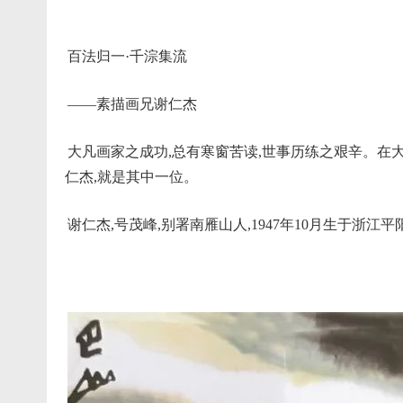
百法归一·千淙集流
——素描画兄谢仁杰
大凡画家之成功,总有寒窗苦读,世事历练之艰辛。在
仁杰,就是其中一位。
谢仁杰,号茂峰,别署南雁山人,1947年10月生于浙江