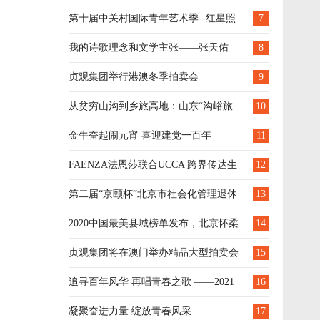
耀青春 歌颂百年征程
第十届中关村国际青年艺术季--红星照
7
耀青春 歌颂百年征程
我的诗歌理念和文学主张——张天佑
8
贞观集团举行港澳冬季拍卖会
9
从贫穷山沟到乡旅高地：山东“沟峪旅
10
游经济”的崛起
金牛奋起闹元宵 喜迎建党一百年——
11
经开区教文体局元宵节文化汇演专场活动隆重
FAENZA法恩莎联合UCCA 跨界传达生
12
举行
活与艺术融合之美
第二届“京颐杯”北京市社会化管理退休
13
人员书法绘画摄影作品展 投票正式开始！
2020中国最美县域榜单发布，北京怀柔
14
区上榜
贞观集团将在澳门举办精品大型拍卖会
15
追寻百年风华 再唱青春之歌 ——2021
16
年第十届“青春的海”中关村国际青年艺术季综
凝聚奋进力量 绽放青春风采
17