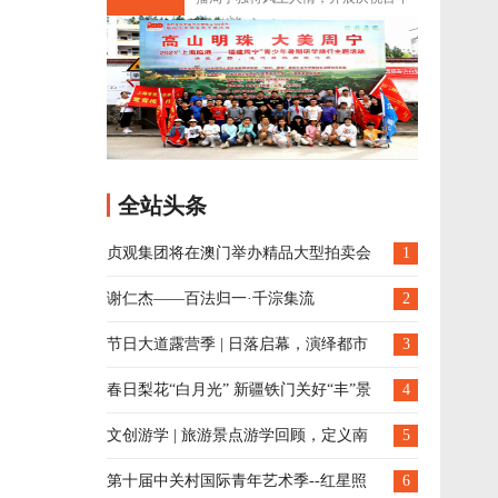
办
新时代文明实践系列主
全站头条
贞观集团将在澳门举办精品大型拍卖会
1
谢仁杰——百法归一·千淙集流
2
节日大道露营季 | 日落启幕，演绎都市
3
生活新方式！
​春日梨花“白月光” 新疆铁门关好“丰”景
4
文创游学 | 旅游景点游学回顾，定义南
5
沙新名片
第十届中关村国际青年艺术季--红星照
6