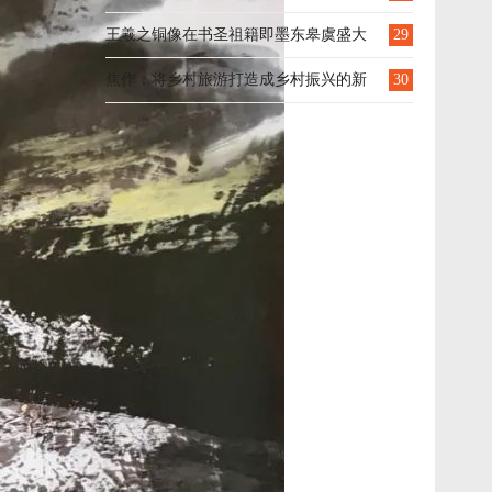
验！
王羲之铜像在书圣祖籍即墨东皋虞盛大
29
落成
焦作：将乡村旅游打造成乡村振兴的新
30
引擎