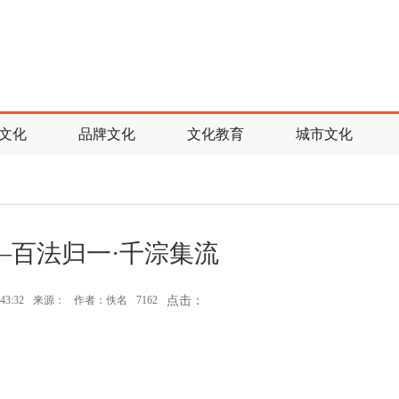
文化
品牌文化
文化教育
城市文化
—百法归一·千淙集流
43:32
来源：
作者：佚名
7162
点击：