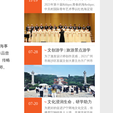
11-19
术季--红星照耀青春 歌颂
2021年第十届&ldquo;青春的海&rdquo;
百年征程
中关村国际青年艺术季以红色海淀迎
接中国共产党成
海海事
文创游学 | 旅游景点游学
07-28
作品曾
回顾，定义南沙新名片
为了激发设计师创作灵感，2021广州
。传略
市南沙区首届文创大赛主办方广州市
南沙区文化广电旅
师。
文化浸润生命，研学助力
07-20
成长|2021你好暑假青少年
为更好的促进沪宁两地文化交流，传
暑期周宁研学旅行成功举
播周宁独特风土人情，开展庆祝百年