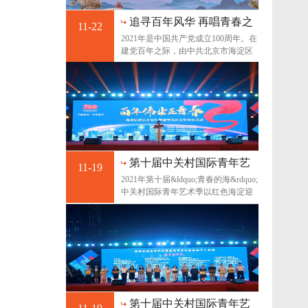
追寻百年风华 再唱青春之
11-22
歌 ——2021年第十届“青
2021年是中国共产党成立100周年。在
春的海”中关村国际青年艺
建党百年之际，由中共北京市海淀区
术季综述
委宣传部指导、北
第十届中关村国际青年艺
11-19
术季--红星照耀青春 歌颂
2021年第十届&ldquo;青春的海&rdquo;
百年征程
中关村国际青年艺术季以红色海淀迎
接中国共产党成
第十届中关村国际青年艺